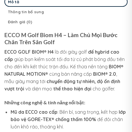
Mô tả
Thông tin bổ sung
Đánh giá (0)
ECCO M Golf Biom H4 – Làm Chủ Mọi Bước
Chân Trên Sân Golf
ECCO GOLF BIOM® H4
là đôi giày golf
đế hybrid cao
cấp
giúp bạn kiểm soát tối đa từ cú phát bóng đầu tiên
cho đến khi kết thúc trận đấu. Kế thừa nền tảng
BIOM®
NATURAL MOTION®
cùng bản nâng cấp
BIOM® 2.0
,
mẫu giày mang tới
chuyển động tự nhiên, độ ổn định
vượt trội
và diện mạo
thể thao hiện đại
cho golfer.
Những công nghệ & tính năng nổi bật:
Mũ da ECCO cao cấp
: Bền bỉ, sang trọng, kết hợp
lớp
bảo vệ GORE-TEX® chống thấm 100%
để đôi chân
luôn khô ráo, thoáng khí.