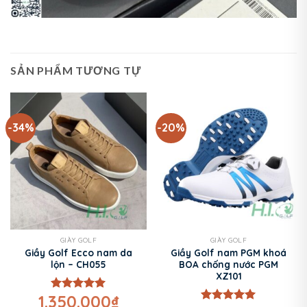
SẢN PHẨM TƯƠNG TỰ
-34%
-20%
GIÀY GOLF
GIÀY GOLF
Giầy Golf Ecco nam da
Giầy Golf nam PGM khoá
lộn – CH055
BOA chống nước PGM
XZ101
1.350.000
₫
Được xếp