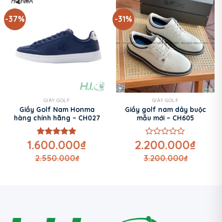
-37%
-31%
GIÀY GOLF
GIÀY GOLF
Giầy Golf Nam Honma
Giầy golf nam dây buộc
hàng chính hãng – CH027
mẫu mới – CH605
1.600.000
₫
2.200.000
₫
Được xếp
Được
hạng
5
5
xếp
2.550.000
₫
3.200.000
₫
sao
hạng
0
5
sao