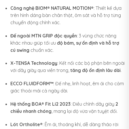
Công nghệ BIOM® NATURAL MOTION®
: Thiết kế dựa
trên hình dáng bàn chân thật, ôm sát và hỗ trợ từng
chuyển động chính xác.
Đế ngoài MTN GRIP độc quyền
: 3 vùng chức năng
khác nhau giúp tối ưu
độ bám, sự ổn định và hỗ trợ
cú swing
chuẩn xác.
X-TENSA Technology
: Kết nối các bộ phận bên ngoài
với dây giày qua viền trong,
tăng độ ổn định lâu dài
.
ECCO FLUIDFORM™
: Đế nhẹ, linh hoạt, êm ái cho cảm
giác thoải mái cả ngày dài.
Hệ thống BOA® Fit Li2 2023
: Điều chỉnh dây giày
2
chiều nhanh chóng
, mang lại độ vừa vặn tuyệt đối.
Lót Ortholite®
: Êm ái, thoáng khí, dễ dàng tháo rời