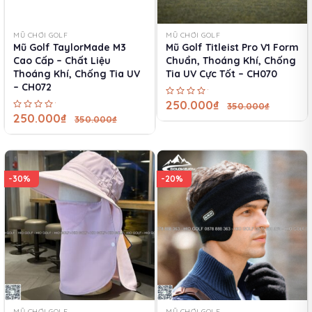
MŨ CHƠI GOLF
MŨ CHƠI GOLF
Mũ Golf TaylorMade M3
Mũ Golf Titleist Pro V1 Form
Cao Cấp – Chất Liệu
Chuẩn, Thoáng Khí, Chống
Thoáng Khí, Chống Tia UV
Tia UV Cực Tốt – CH070
– CH072
250.000
₫
Được
350.000
₫
xếp
250.000
₫
Được
350.000
₫
hạng
xếp
0
hạng
5
0
sao
5
sao
-30%
-20%
MŨ CHƠI GOLF
MŨ CHƠI GOLF