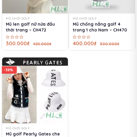
MŨ CHƠI GOLF
MŨ CHƠI GOLF
Mũ len golf nữ nửa đầu
Mũ chống nắng golf 4
thời trang – CH472
trong 1 cho Nam – CH470
300.000
₫
400.000
₫
Được
Được
420.000
₫
500.000
₫
xếp
xếp
hạng
hạng
0
0
5
5
sao
sao
-38%
MŨ CHƠI GOLF
Mũ golf Pearly Gates che