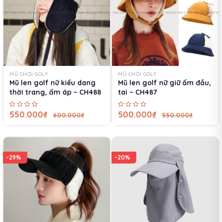
MŨ CHƠI GOLF
MŨ CHƠI GOLF
Mũ len golf nữ kiểu dang
Mũ len golf nữ giữ ấm đầu,
thời trang, ấm áp – CH488
tai – CH487
550.000
₫
500.000
₫
Được
Được
600.000
₫
550.000
₫
xếp
xếp
hạng
hạng
0
0
5
5
sao
sao
-29%
-20%