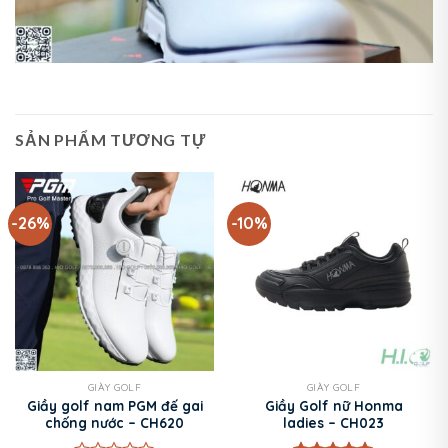
SẢN PHẨM TƯƠNG TỰ
-26%
-10%
GIÀY GOLF
GIÀY GOLF
Giầy golf nam PGM đế gai
Giầy Golf nữ Honma
chống nước – CH620
ladies – CH023