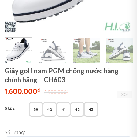
Giầy golf nam PGM chống nước hàng
chính hãng – CH603
1.600.000
₫
2.900.000
₫
XÓA
SIZE
39
40
41
42
43
Số lượng: