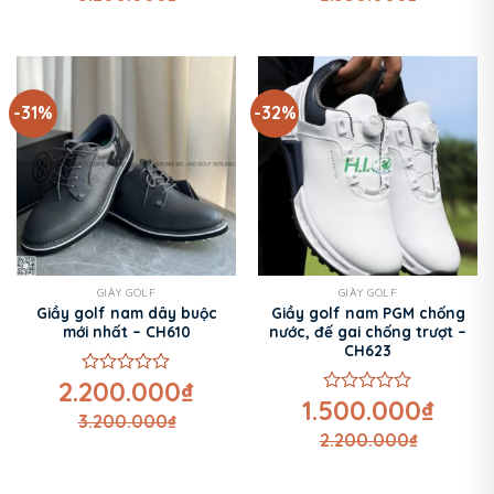
0
5
sao
-31%
-32%
GIÀY GOLF
GIÀY GOLF
Giầy golf nam dây buộc
Giầy golf nam PGM chống
mới nhất – CH610
nước, đế gai chống trượt –
CH623
2.200.000
₫
Được
1.500.000
₫
xếp
Được
3.200.000
₫
hạng
xếp
2.200.000
₫
0
hạng
5
0
sao
5