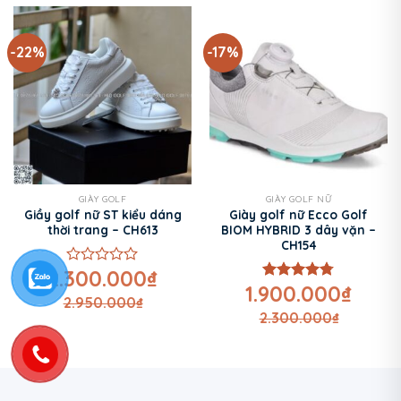
sao
-22%
-17%
GIÀY GOLF
GIÀY GOLF NỮ
Giầy golf nữ ST kiểu dáng
Giày golf nữ Ecco Golf
thời trang – CH613
BIOM HYBRID 3 dây vặn –
CH154
2.300.000
₫
Được
1.900.000
₫
xếp
Được xếp
2.950.000
₫
hạng
hạng
4.75
2.300.000
₫
0
5 sao
5
sao