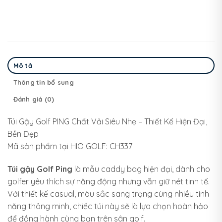
Mô tả
Thông tin bổ sung
Đánh giá (0)
Túi Gậy Golf PING Chất Vải Siêu Nhẹ – Thiết Kế Hiện Đại,
Bền Đẹp
Mã sản phẩm tại HIO GOLF: CH337
Túi gậy Golf Ping
là mẫu caddy bag hiện đại, dành cho
golfer yêu thích sự năng động nhưng vẫn giữ nét tinh tế.
Với thiết kế casual, màu sắc sang trọng cùng nhiều tính
năng thông minh, chiếc túi này sẽ là lựa chọn hoàn hảo
để đồng hành cùng bạn trên sân golf.