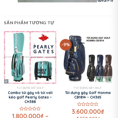
SẢN PHẨM TƯƠNG TỰ
-9%
TÚI ĐỰNG ĐỒ GOLF
TÚI ĐỰNG GẬY GOLF
Combo túi gậy và túi vali
Túi đựng gậy Golf Honma
kéo golf Pearly Gates –
CB1814 – CH365
CH388
3.600.000
₫
Được
1.800.000
₫
–
xếp
Được