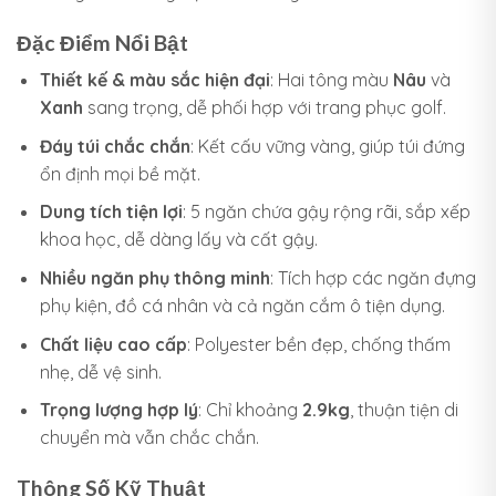
Đặc Điểm Nổi Bật
Thiết kế & màu sắc hiện đại
: Hai tông màu
Nâu
và
Xanh
sang trọng, dễ phối hợp với trang phục golf.
Đáy túi chắc chắn
: Kết cấu vững vàng, giúp túi đứng
ổn định mọi bề mặt.
Dung tích tiện lợi
: 5 ngăn chứa gậy rộng rãi, sắp xếp
khoa học, dễ dàng lấy và cất gậy.
Nhiều ngăn phụ thông minh
: Tích hợp các ngăn đựng
phụ kiện, đồ cá nhân và cả ngăn cắm ô tiện dụng.
Chất liệu cao cấp
: Polyester bền đẹp, chống thấm
nhẹ, dễ vệ sinh.
Trọng lượng hợp lý
: Chỉ khoảng
2.9kg
, thuận tiện di
chuyển mà vẫn chắc chắn.
Thông Số Kỹ Thuật