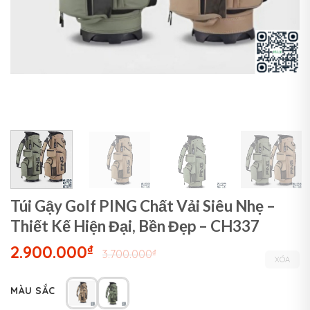
Túi Gậy Golf PING Chất Vải Siêu Nhẹ –
Thiết Kế Hiện Đại, Bền Đẹp – CH337
2.900.000
₫
3.700.000
₫
XÓA
MÀU SẮC