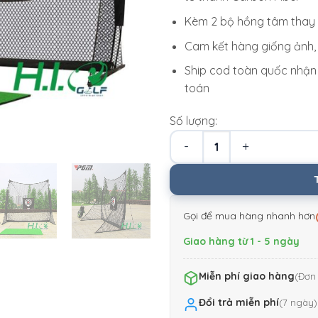
Kèm 2 bộ hồng tâm thay 
Cam kết hàng giống ảnh,
Ship cod toàn quốc nhận 
toán
Số lượng:
Bộ lưới tập Swing golf PGM 
Gọi để mua hàng nhanh hơn
Giao hàng từ 1 - 5 ngày
Miễn phí giao hàng
(Đơn 
Đổi trả miễn phí
(7 ngày)