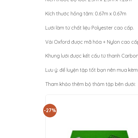
Kích thước hồng tâm: 0.67m x 0.67m
Lưới làm từ chất liệu Polyester cao cấp.
Vải Oxford được mã hóa + Nylon cao cấ
Khung lưới được kết cấu từ thanh Carbon 
Lưu ý: để luyện tập tốt bạn nên mua kè
Tham khảo thêm bộ thảm tập bên dưới:
-27%