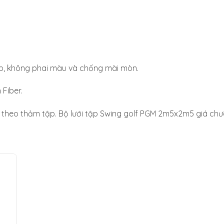
p, không phai màu và chống mài mòn.
Fiber.
m theo thảm tập. Bộ lưới tập Swing golf PGM 2m5x2m5 giá ch