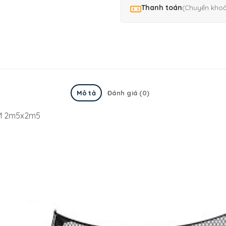
Thanh toán
(Chuyển kho
Mô tả
Đánh giá (0)
PGM 2m5x2m5