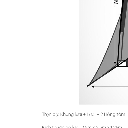
Trọn bộ: Khung lưới + Lưới + 2 Hồng tâm
Kích thước bộ lưới: 2.5m x 2.5m x 1.26m