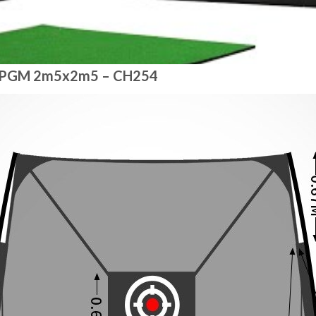
olf PGM 2m5x2m5 – CH254