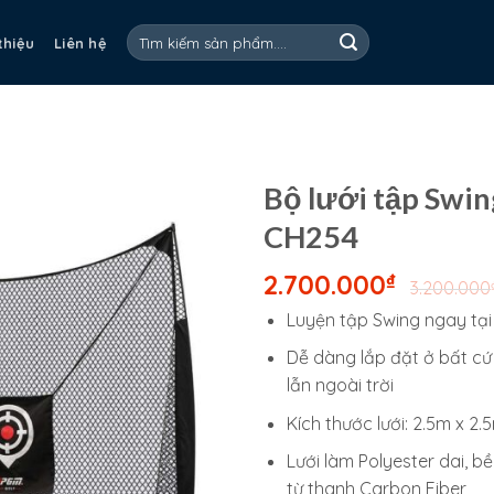
Tìm
 thiệu
Liên hệ
kiếm:
Bộ lưới tập Swi
CH254
2.700.000
₫
3.200.000
Luyện tập Swing ngay tại
Dễ dàng lắp đặt ở bất cứ
lẫn ngoài trời
Kích thước lưới: 2.5m x 2
Lưới làm Polyester dai, b
từ thanh Carbon Fiber