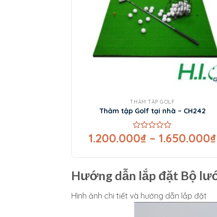
XEM NHANH
THẢM TẬP GOLF
Thảm tập Golf tại nhà – CH242
1.200.000
₫
–
1.650.000
₫
Được
xếp
hạng
0
5
Hướng dẫn lắp đặt Bộ lư
sao
Hình ảnh chi tiết và hướng dẫn lắp đặt